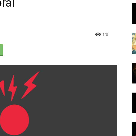
ral
148