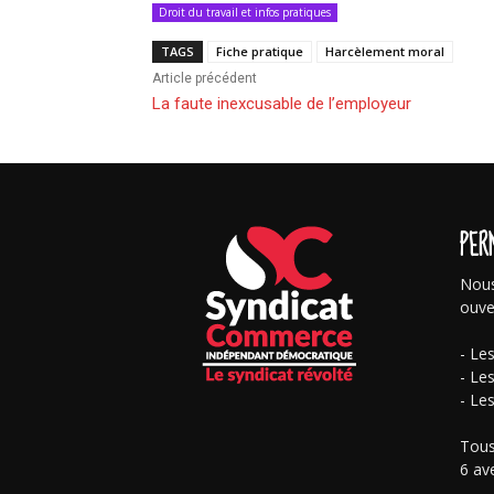
Droit du travail et infos pratiques
TAGS
Fiche pratique
Harcèlement moral
Article précédent
La faute inexcusable de l’employeur
PER
Nous
ouve
- Le
- Le
- Le
Tous
6 av