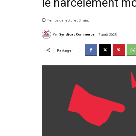
le harcèlement mo
Temps de lecture :
3
min.
Par
Syndicat Commerce
7 août 2025
Partager