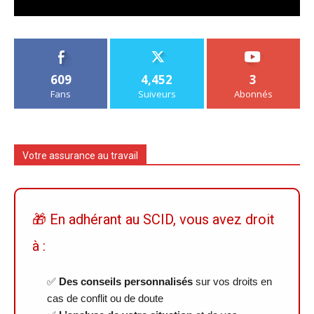
609
4,452
3
Fans
Suiveurs
Abonnés
Votre assurance au travail
🎁 En adhérant au SCID, vous avez droit
à :
✅
Des conseils personnalisés
sur vos droits en
cas de conflit ou de doute