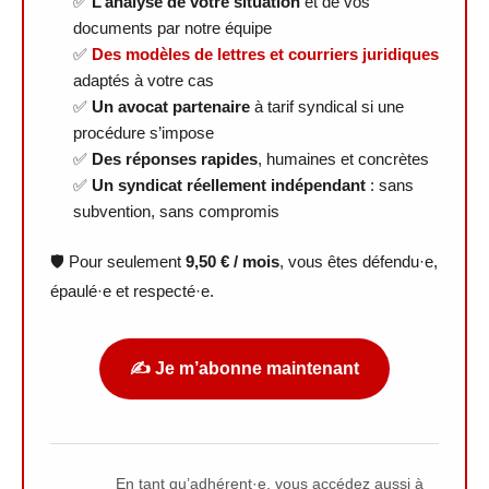
✅
L’analyse de votre situation
et de vos
documents par notre équipe
✅
Des modèles de lettres et courriers juridiques
adaptés à votre cas
✅
Un avocat partenaire
à tarif syndical si une
procédure s’impose
✅
Des réponses rapides
, humaines et concrètes
✅
Un syndicat réellement indépendant
: sans
subvention, sans compromis
🛡️ Pour seulement
9,50 € / mois
, vous êtes défendu·e,
épaulé·e et respecté·e.
✍️ Je m’abonne maintenant
En tant qu’adhérent·e, vous accédez aussi à