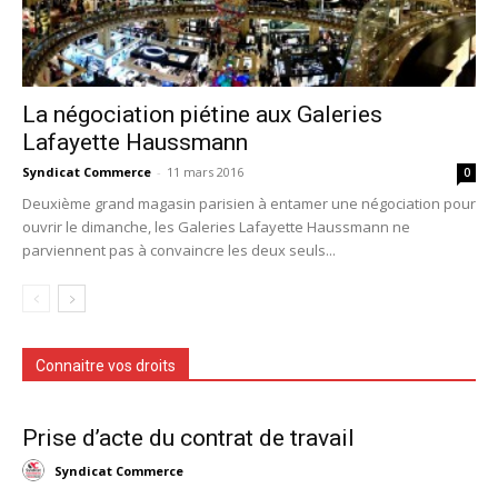
La négociation piétine aux Galeries
Lafayette Haussmann
Syndicat Commerce
-
11 mars 2016
0
Deuxième grand magasin parisien à entamer une négociation pour
ouvrir le dimanche, les Galeries Lafayette Haussmann ne
parviennent pas à convaincre les deux seuls...
Connaitre vos droits
Prise d’acte du contrat de travail
Syndicat Commerce