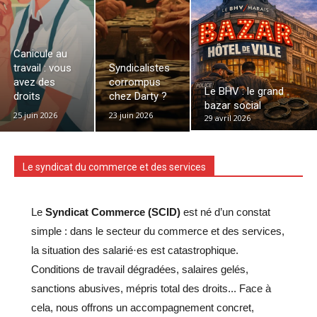
Canicule au
travail : vous
Syndicalistes
avez des
corrompus
Le BHV : le grand
droits
chez Darty ?
bazar social
25 juin 2026
23 juin 2026
29 avril 2026
Le syndicat du commerce et des services
Le
Syndicat Commerce (SCID)
est né d’un constat
simple : dans le secteur du commerce et des services,
la situation des salarié·es est catastrophique.
Conditions de travail dégradées, salaires gelés,
sanctions abusives, mépris total des droits... Face à
cela, nous offrons un accompagnement concret,