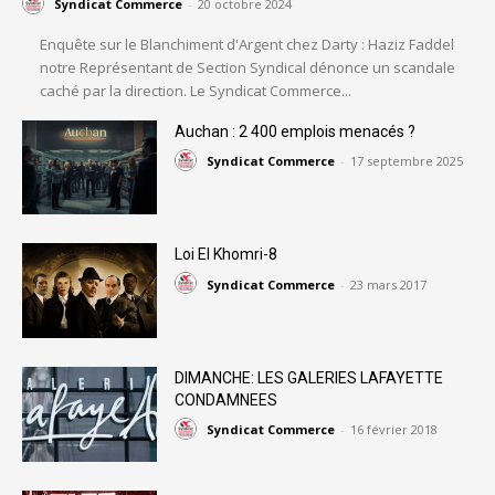
Syndicat Commerce
-
20 octobre 2024
Enquête sur le Blanchiment d'Argent chez Darty : Haziz Faddel
notre Représentant de Section Syndical dénonce un scandale
caché par la direction. Le Syndicat Commerce...
Auchan : 2 400 emplois menacés ?
Syndicat Commerce
-
17 septembre 2025
Loi El Khomri-8
Syndicat Commerce
-
23 mars 2017
DIMANCHE: LES GALERIES LAFAYETTE
CONDAMNEES
Syndicat Commerce
-
16 février 2018