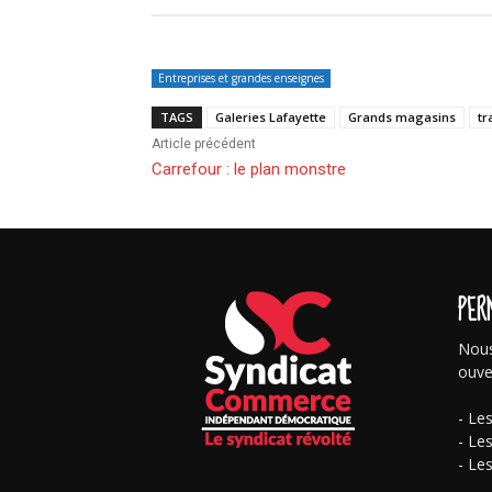
Entreprises et grandes enseignes
TAGS
Galeries Lafayette
Grands magasins
tr
Article précédent
Carrefour : le plan monstre
PER
Nous
ouve
- Le
- Le
- Le