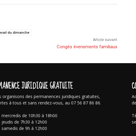
avail du dimanche
Article suivant
Congés évenements familiaux
MANENCE JURIDIQUE GRATUITE
C
 organisons des permanences juridiques gratuites,
Ac
rtes à tous et sans rendez-vous, au 07 56 87 86 86.
de
s mercredis de 10h30 à 18h00
Té
s jeudis de 7h30 à 12h00
se
s samedis de 9h à 12h00