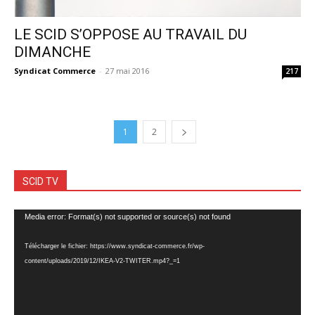
LE SCID S’OPPOSE AU TRAVAIL DU
DIMANCHE
Syndicat Commerce
-
27 mai 2016
217
1
2
SCID TV
Lecteur
Media error: Format(s) not supported or source(s) not found
vidéo
Télécharger le fichier: https://www.syndicat-commerce.fr/wp-
content/uploads/2019/12/IKEA-V2-TWITER.mp4?_=1