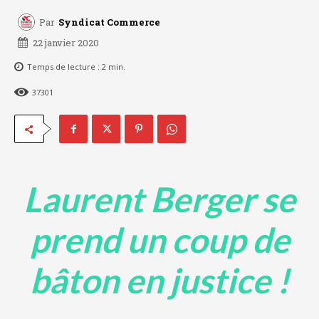
Par
Syndicat Commerce
22 janvier 2020
Temps de lecture :
2
min.
37301
Laurent Berger se
prend un coup de
bâton en justice !