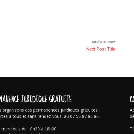
Article suivant
Next Post Title
MANENCE JURIDIQUE GRATUITE
C
 organisons des permanences juridiques gratuites,
Ac
rtes à tous et sans rendez-vous, au 07 56 87 86 86.
de
s mercredis de 10h30 à 18h00
Té