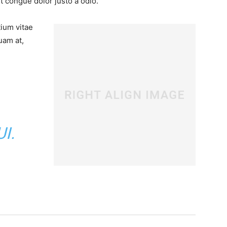
t congue dolor justo a odio.
tium vitae
uam at,
I.