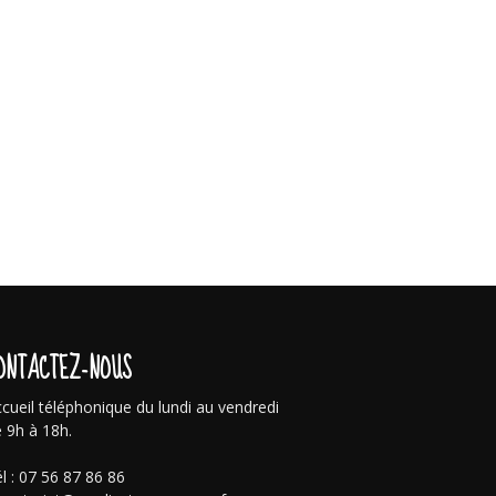
ONTACTEZ-NOUS
cueil téléphonique du lundi au vendredi
 9h à 18h.
l : 07 56 87 86 86