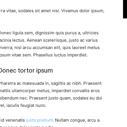
ra vitae, sodales sit amet nisi. Vivamus dolor ipsum,
Donec ligula sem, dignissim quis purus a, ultricies
lacinia lectus. Aenean scelerisque, justo ac varius
viverra, nisl arcu accumsan elit, quis laoreet metus
ipsum vitae sem. Phasellus luctus imperdiet.
Donec tortor ipsum
Pharetra ac malesuada in, sagittis ac nibh. Praesent
mattis ullamcorper metus, imperdiet convallis eros
bibendum nec. Praesent justo quam, sodales eu dui
vel, iaculis feugiat nunc.
, id venenatis
justo pretium
. Nullam congue, arcu a