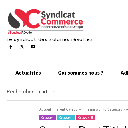
Le syndicat des salariés révoltés
Actualités
Qui sommes nous ?
Ad
Rechercher un article
Accueil
Parent Category
Primary/Child Category
A
Category I
Category II
Category III