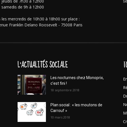
s jeudis de 7h30 à 12h00
se
s samedis de 9h à 12h00
 les mercredis de 10h30 à 18h00 sur place :
enue Franklin Delano Roosevelt - 75008 Paris
L'ACTUALITÉS SOCIALE
T
Les nocturnes chez Monoprix,
En
c’est fini !
Ré
18 septembre 2018
Dr
No
Plan social : « les moutons de
Carrouf »
Mo
10 mars 2018
Cr