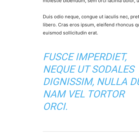
molestie bibendum, sem orci lacinia dolor, u
Duis odio neque, congue ut iaculis nec, pre
libero. Cras eros ipsum, eleifend rhoncus q
euismod sollicitudin erat.
FUSCE IMPERDIET,
NEQUE UT SODALES
DIGNISSIM, NULLA DU
NAM VEL TORTOR
ORCI.