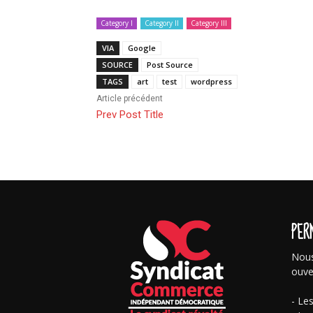
Category I
Category II
Category III
VIA
Google
SOURCE
Post Source
TAGS
art
test
wordpress
Article précédent
Prev Post Title
PER
Nous
ouve
- Le