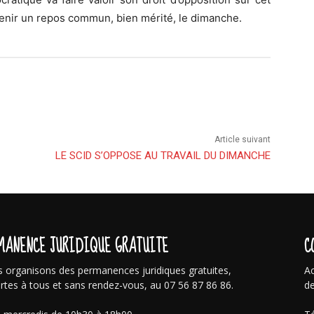
tenir un repos commun, bien mérité, le dimanche.
Article suivant
LE SCID S’OPPOSE AU TRAVAIL DU DIMANCHE
MANENCE JURIDIQUE GRATUITE
C
 organisons des permanences juridiques gratuites,
Ac
rtes à tous et sans rendez-vous, au 07 56 87 86 86.
de