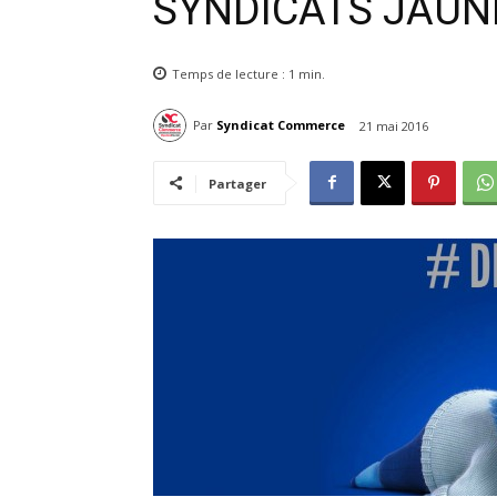
SYNDICATS JAUN
Temps de lecture :
1
min.
Par
Syndicat Commerce
21 mai 2016
Partager