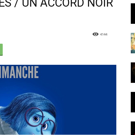
ES / UN ACCORD NOIR
4144