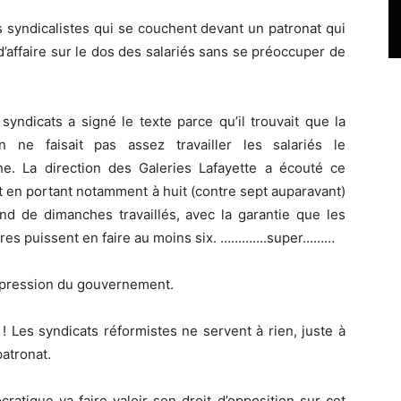
syndicalistes qui se couchent devant un patronat qui
d’affaire sur le dos des salariés sans se préoccuper de
syndicats a signé le texte parce qu’il trouvait que la
on ne faisait pas assez travailler les salariés le
e. La direction des Galeries Lafayette a écouté ce
t en portant notamment à huit (contre sept auparavant)
ond de dimanches travaillés, avec la garantie que les
ires puissent en faire au moins six. ………….super………
a pression du gouvernement.
! Les syndicats réformistes ne servent à rien, juste à
patronat.
tique va faire valoir son droit d’opposition sur cet