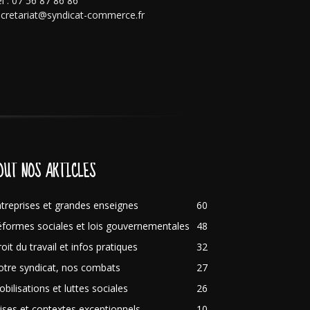
l : 07 56 87 86 86
cretariat@syndicat-commerce.fr
OUT NOS ARTICLES
treprises et grandes enseignes
60
formes sociales et lois gouvernementales
48
oit du travail et infos pratiques
32
tre syndicat, nos combats
27
bilisations et luttes sociales
26
ises et contextes exceptionnels
10