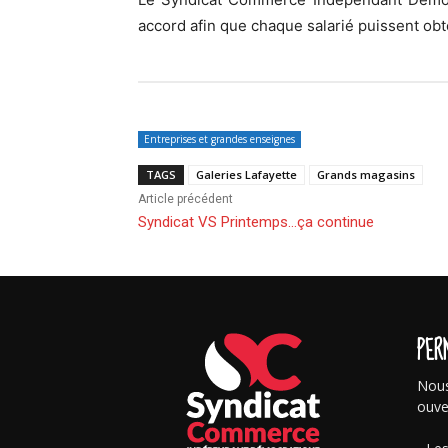
accord afin que chaque salarié puissent ob
Entreprises et grandes enseignes
TAGS
Galeries Lafayette
Grands magasins
Article précédent
Syndicat VS Printemps…ça continue
PER
Nous
ouve