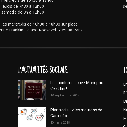
s mercredis de 10h30 à 18h00
Té
s jeudis de 7h30 à 12h00
se
s samedis de 9h à 12h00
 les mercredis de 10h30 à 18h00 sur place :
enue Franklin Delano Roosevelt - 75008 Paris
L'ACTUALITÉS SOCIALE
T
Les nocturnes chez Monoprix,
En
c’est fini !
Ré
18 septembre 2018
Dr
No
Plan social : « les moutons de
Carrouf »
Mo
10 mars 2018
Cr