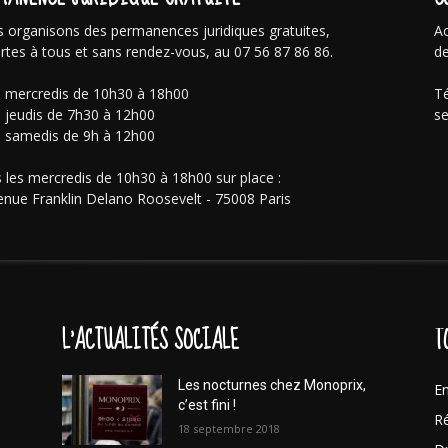
 organisons des permanences juridiques gratuites,
Ac
rtes à tous et sans rendez-vous, au 07 56 87 86 86.
de
s mercredis de 10h30 à 18h00
Té
s jeudis de 7h30 à 12h00
se
s samedis de 9h à 12h00
 les mercredis de 10h30 à 18h00 sur place :
enue Franklin Delano Roosevelt - 75008 Paris
L'ACTUALITÉS SOCIALE
T
Les nocturnes chez Monoprix,
En
c’est fini !
Ré
18 septembre 2018