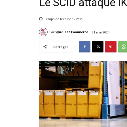
Le SCID attaque I
Temps de lecture :
2
min.
Par
Syndicat Commerce
21 mai 2024
Partager