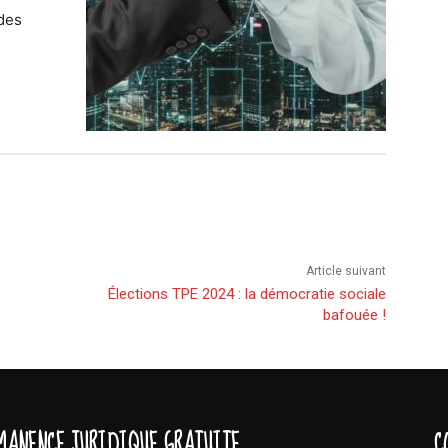
 des
Article suivant
Élections TPE 2024 : la démocratie sociale
bafouée !
MANENCE JURIDIQUE GRATUITE
C