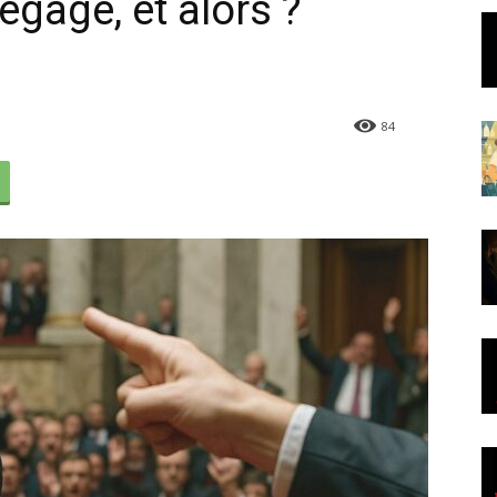
gage, et alors ?
84