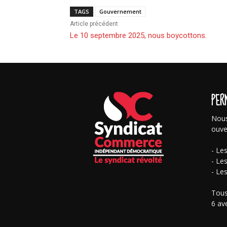
TAGS
Gouvernement
Article précédent
Le 10 septembre 2025, nous boycottons.
PER
Nous
ouve
- Le
- Le
- Le
Tous
6 av