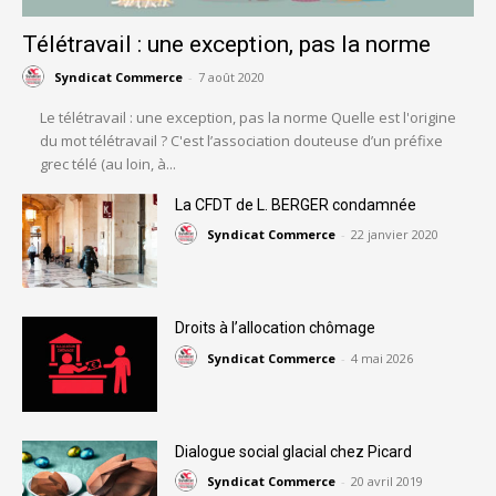
Télétravail : une exception, pas la norme
Syndicat Commerce
-
7 août 2020
Le télétravail : une exception, pas la norme Quelle est l'origine
du mot télétravail ? C'est l’association douteuse d’un préfixe
grec télé (au loin, à...
La CFDT de L. BERGER condamnée
Syndicat Commerce
-
22 janvier 2020
Droits à l’allocation chômage
Syndicat Commerce
-
4 mai 2026
Dialogue social glacial chez Picard
Syndicat Commerce
-
20 avril 2019