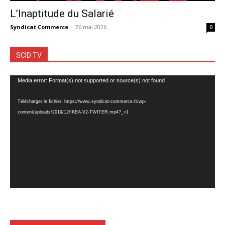
L’Inaptitude du Salarié
Syndicat Commerce
-
26 mai 2026
0
SCID TV
Lecteur
Media error: Format(s) not supported or source(s) not found
vidéo
Télécharger le fichier: https://www.syndicat-commerce.fr/wp-
content/uploads/2019/12/IKEA-V2-TWITER.mp4?_=1