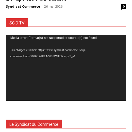
Syndicat Commerce
-
26 mai 2026
0
SCID TV
Lecteur
Media error: Format(s) not supported or source(s) not found
vidéo
Télécharger le fichier: https://www.syndicat-commerce.fr/wp-
content/uploads/2019/12/IKEA-V2-TWITER.mp4?_=1
Le Syndicat du Commerce