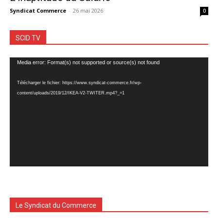
Syndicat Commerce
-
26 mai 2026
0
SCID TV
Lecteur
Media error: Format(s) not supported or source(s) not found
vidéo
Télécharger le fichier: https://www.syndicat-commerce.fr/wp-
content/uploads/2019/12/IKEA-V2-TWITER.mp4?_=1
Le Syndicat du Commerce