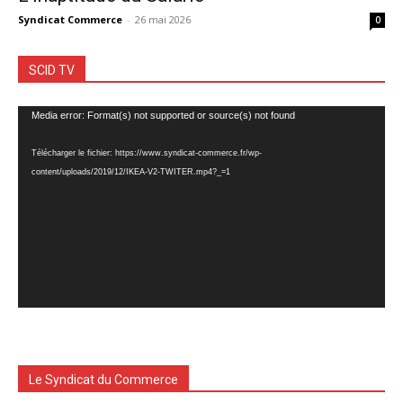
Syndicat Commerce
-
26 mai 2026
0
SCID TV
Lecteur
Media error: Format(s) not supported or source(s) not found
vidéo
Télécharger le fichier: https://www.syndicat-commerce.fr/wp-
content/uploads/2019/12/IKEA-V2-TWITER.mp4?_=1
Le Syndicat du Commerce