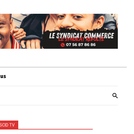
ous
SCID TV