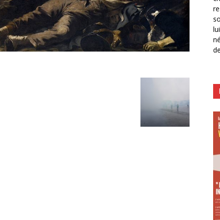
re
so
lu
né
de