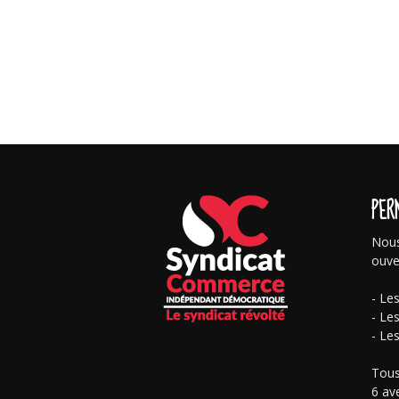
PER
Nous
ouve
- Le
- Le
- Le
Tous
6 av