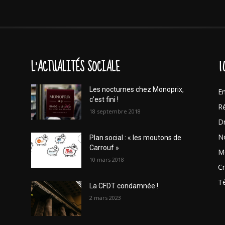
L'ACTUALITÉS SOCIALE
T
Les nocturnes chez Monoprix,
En
c’est fini !
Ré
18 septembre 2018
Dr
No
Plan social : « les moutons de
Carrouf »
Mo
10 mars 2018
Cr
T
La CFDT condamnée !
2 mars 2023