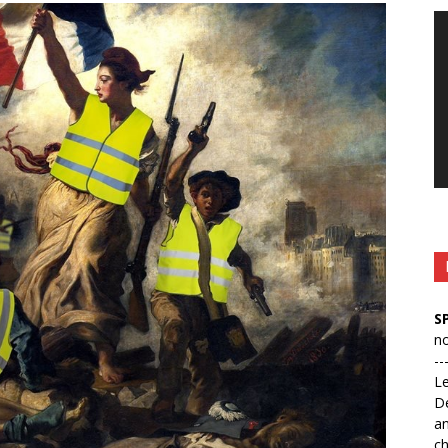
Le
vi
S
no
--
L
D
an
ch