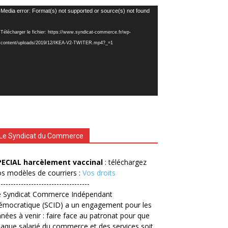
cteur
Media error: Format(s) not supported or source(s) not found
déo
Télécharger le fichier: https://www.syndicat-commerce.fr/wp-
content/uploads/2019/12/IKEA-V2-TWITER.mp4?_=1
Le Syndicat du Commerce
PECIAL harcèlement vaccinal
: téléchargez
s modèles de courriers :
Vos droits
------------------------------------
e Syndicat Commerce Indépendant
émocratique (SCID) a un engagement pour les
nées à venir : faire face au patronat pour que
aque salarié du commerce et des services soit