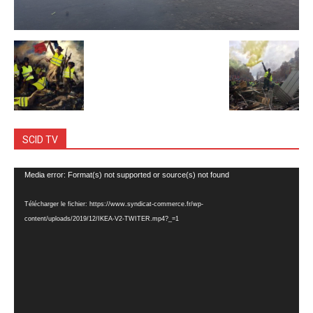
SCID TV
Lecteur
Media error: Format(s) not supported or source(s) not found
vidéo
Télécharger le fichier: https://www.syndicat-commerce.fr/wp-
content/uploads/2019/12/IKEA-V2-TWITER.mp4?_=1