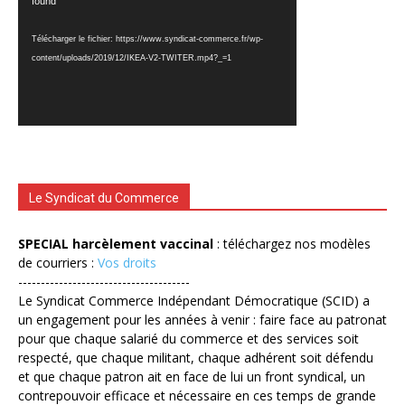
vidéo
found
Télécharger le fichier: https://www.syndicat-commerce.fr/wp-
content/uploads/2019/12/IKEA-V2-TWITER.mp4?_=1
Le Syndicat du Commerce
SPECIAL harcèlement vaccinal
: téléchargez nos modèles
de courriers :
Vos droits
--------------------------------------
Le Syndicat Commerce Indépendant Démocratique (SCID) a
un engagement pour les années à venir : faire face au patronat
pour que chaque salarié du commerce et des services soit
respecté, que chaque militant, chaque adhérent soit défendu
et que chaque patron ait en face de lui un front syndical, un
contrepouvoir efficace et nécessaire en ces temps de grande