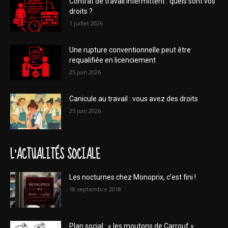
Contrat de travail intermittent : quels sont vos
droits ?
1 juillet 2026
Une rupture conventionnelle peut être
requalifiée en licenciement
25 juin 2026
Canicule au travail : vous avez des droits
25 juin 2026
L'ACTUALITÉS SOCIALE
Les nocturnes chez Monoprix, c’est fini !
18 septembre 2018
Plan social : « les moutons de Carrouf »