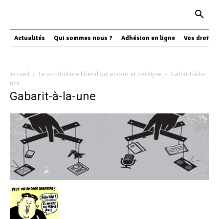
Actualités
Qui sommes nous ?
Adhésion en ligne
Vos droits
Accueil
Le vocabulaire libéral qui endort et paralyse
Gabarit-à-la-
une
Gabarit-à-la-une