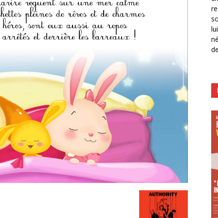
re
so
lu
né
de