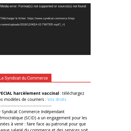
cteur
Media error: Format(s) not supported or source(s) not found
déo
Télécharger le fichier: https://www.syndicat-commerce.fr/wp-
content/uploads/2019/12/IKEA-V2-TWITER.mp4?_=1
Le Syndicat du Commerce
PECIAL harcèlement vaccinal
: téléchargez
s modèles de courriers :
Vos droits
------------------------------------
e Syndicat Commerce Indépendant
émocratique (SCID) a un engagement pour les
nées à venir : faire face au patronat pour que
aque salarié du commerce et des services soit