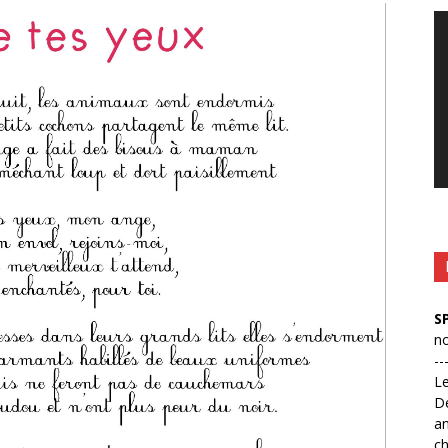
Le
vi
S
no
--
L
D
an
ch