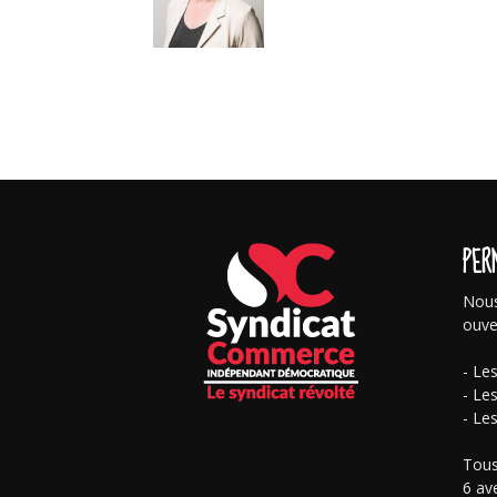
PER
Nous
ouve
- Le
- Le
- Le
Tous
6 av