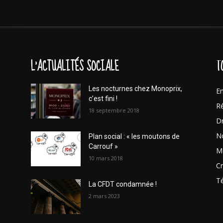
L'ACTUALITÉS SOCIALE
T
Les nocturnes chez Monoprix,
En
c’est fini !
Ré
18 septembre 2018
Dr
No
Plan social : « les moutons de
Carrouf »
Mo
10 mars 2018
Cr
T
La CFDT condamnée !
2 mars 2023