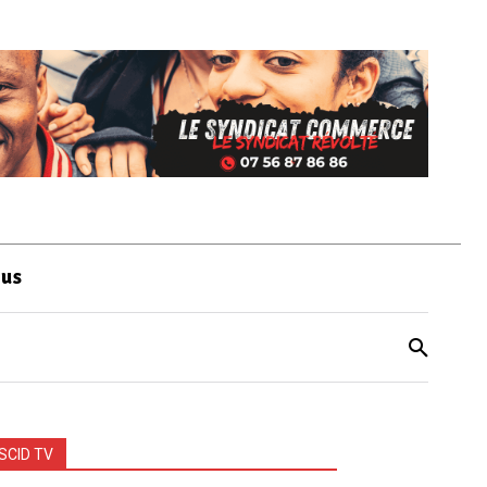
ous
SCID TV