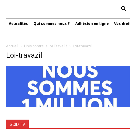
Actualités
Qui sommes nous ?
Adhésion en ligne
Vos droits
Accueil
Unis contre la loi Travail !
Loi-travazil
Loi-travazil
SCID TV