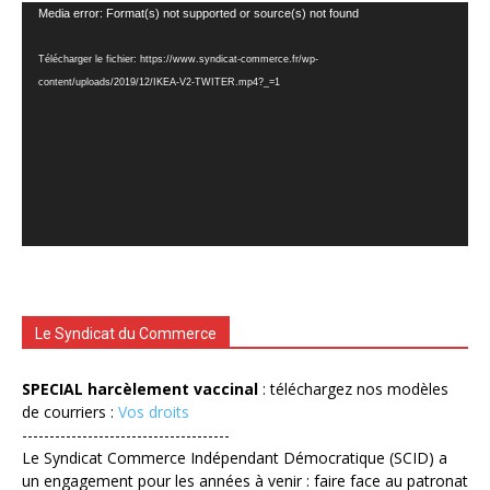
Lecteur
Media error: Format(s) not supported or source(s) not found
vidéo
Télécharger le fichier: https://www.syndicat-commerce.fr/wp-
content/uploads/2019/12/IKEA-V2-TWITER.mp4?_=1
Le Syndicat du Commerce
SPECIAL harcèlement vaccinal
: téléchargez nos modèles
de courriers :
Vos droits
--------------------------------------
Le Syndicat Commerce Indépendant Démocratique (SCID) a
un engagement pour les années à venir : faire face au patronat