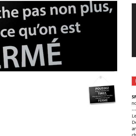
Le
vi
S
no
--
L
D
an
ch