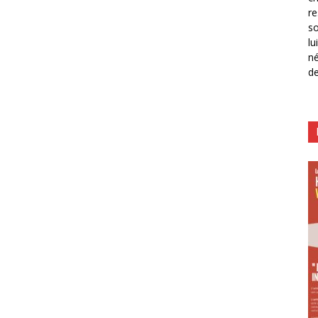
re
so
lu
né
de