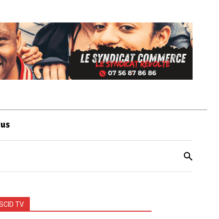
ous
SCID TV