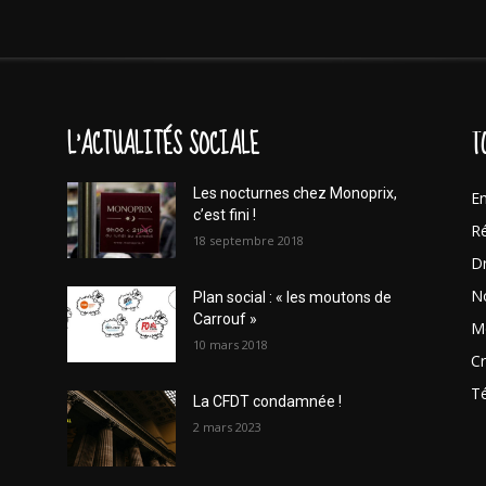
L'ACTUALITÉS SOCIALE
T
Les nocturnes chez Monoprix,
En
c’est fini !
Ré
18 septembre 2018
Dr
No
Plan social : « les moutons de
Carrouf »
Mo
10 mars 2018
Cr
T
La CFDT condamnée !
2 mars 2023