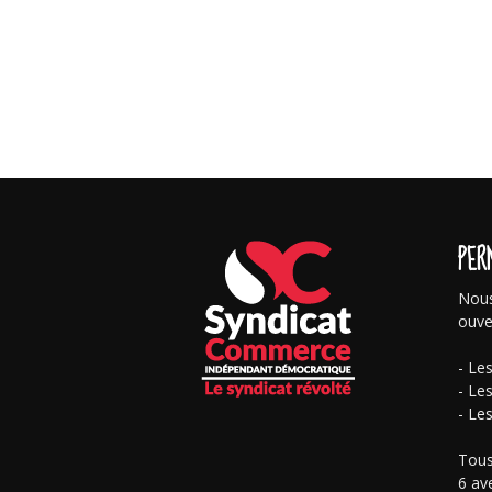
PER
Nous
ouve
- Le
- Le
- Le
Tous
6 av