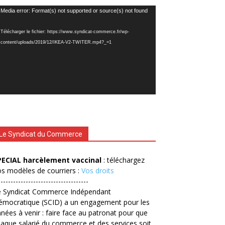
cteur
Media error: Format(s) not supported or source(s) not found
déo
Télécharger le fichier: https://www.syndicat-commerce.fr/wp-
content/uploads/2019/12/IKEA-V2-TWITER.mp4?_=1
Le Syndicat du Commerce
PECIAL harcèlement vaccinal
: téléchargez
s modèles de courriers :
Vos droits
------------------------------------
e Syndicat Commerce Indépendant
émocratique (SCID) a un engagement pour les
nées à venir : faire face au patronat pour que
aque salarié du commerce et des services soit