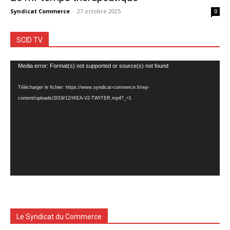
Syndicat Commerce
-
27 octobre 2025
0
SCID TV
Lecteur
Media error: Format(s) not supported or source(s) not found
vidéo
Télécharger le fichier: https://www.syndicat-commerce.fr/wp-
content/uploads/2019/12/IKEA-V2-TWITER.mp4?_=1
Le Syndicat du Commerce