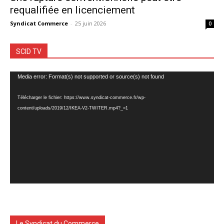
requalifiée en licenciement
Syndicat Commerce
-
25 juin 2026
0
SCID TV
Lecteur
Media error: Format(s) not supported or source(s) not found
vidéo
Télécharger le fichier: https://www.syndicat-commerce.fr/wp-
content/uploads/2019/12/IKEA-V2-TWITER.mp4?_=1
Le Syndicat du Commerce