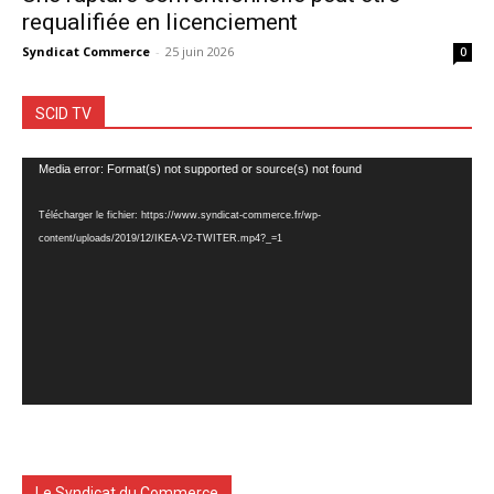
requalifiée en licenciement
Syndicat Commerce
-
25 juin 2026
0
SCID TV
Lecteur
Media error: Format(s) not supported or source(s) not found
vidéo
Télécharger le fichier: https://www.syndicat-commerce.fr/wp-
content/uploads/2019/12/IKEA-V2-TWITER.mp4?_=1
Le Syndicat du Commerce