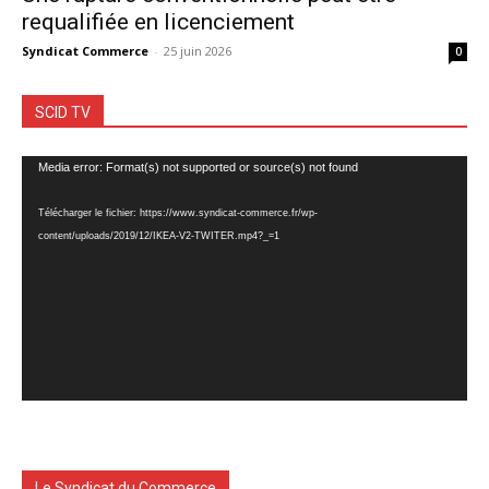
requalifiée en licenciement
Syndicat Commerce
-
25 juin 2026
0
SCID TV
Lecteur
Media error: Format(s) not supported or source(s) not found
vidéo
Télécharger le fichier: https://www.syndicat-commerce.fr/wp-
content/uploads/2019/12/IKEA-V2-TWITER.mp4?_=1
Le Syndicat du Commerce