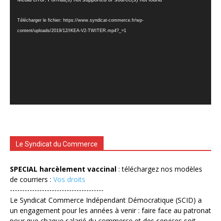
vidéo
Télécharger le fichier: https://www.syndicat-commerce.fr/wp-
content/uploads/2019/12/IKEA-V2-TWITER.mp4?_=1
Le Syndicat du Commerce
SPECIAL harcèlement vaccinal
: téléchargez nos modèles
de courriers :
Vos droits
--------------------------------------
Le Syndicat Commerce Indépendant Démocratique (SCID) a
un engagement pour les années à venir : faire face au patronat
pour que chaque salarié du commerce et des services soit