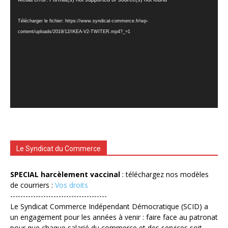
vidéo
Télécharger le fichier: https://www.syndicat-commerce.fr/wp-
content/uploads/2019/12/IKEA-V2-TWITER.mp4?_=1
Le Syndicat du Commerce
SPECIAL harcèlement vaccinal
: téléchargez nos modèles
de courriers :
Vos droits
--------------------------------------
Le Syndicat Commerce Indépendant Démocratique (SCID) a
un engagement pour les années à venir : faire face au patronat
pour que chaque salarié du commerce et des services soit