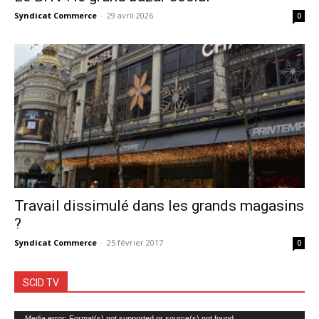
Syndicat Commerce
-
29 avril 2026
0
Travail dissimulé dans les grands magasins
?
Syndicat Commerce
-
25 février 2017
0
SCID TV
Lecteur
Media error: Format(s) not supported or source(s) not found