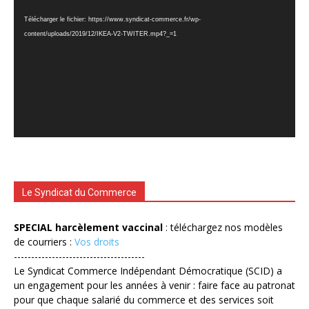
vidéo
Télécharger le fichier: https://www.syndicat-commerce.fr/wp-
content/uploads/2019/12/IKEA-V2-TWITER.mp4?_=1
Le Syndicat du Commerce
SPECIAL harcèlement vaccinal
: téléchargez nos modèles
de courriers :
Vos droits
--------------------------------------
Le Syndicat Commerce Indépendant Démocratique (SCID) a
un engagement pour les années à venir : faire face au patronat
pour que chaque salarié du commerce et des services soit