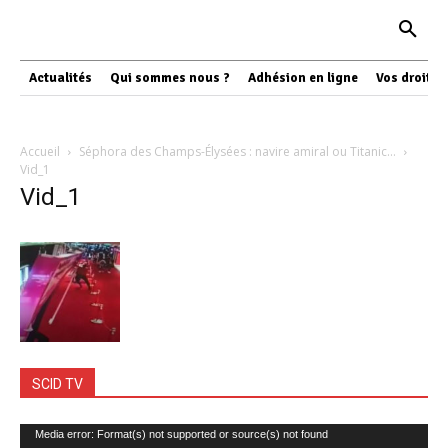
Actualités
Qui sommes nous ?
Adhésion en ligne
Vos droits
Accueil
Séphora des Champs-Élysées : navire amiral ou Titanic…
Vid_1
Vid_1
SCID TV
Lecteur
Media error: Format(s) not supported or source(s) not found