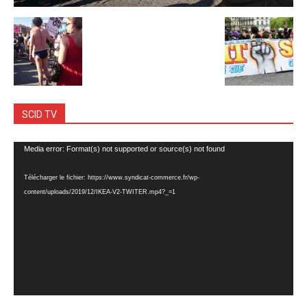
SCID TV
Lecteur
Media error: Format(s) not supported or source(s) not found
vidéo
Télécharger le fichier: https://www.syndicat-commerce.fr/wp-
content/uploads/2019/12/IKEA-V2-TWITER.mp4?_=1