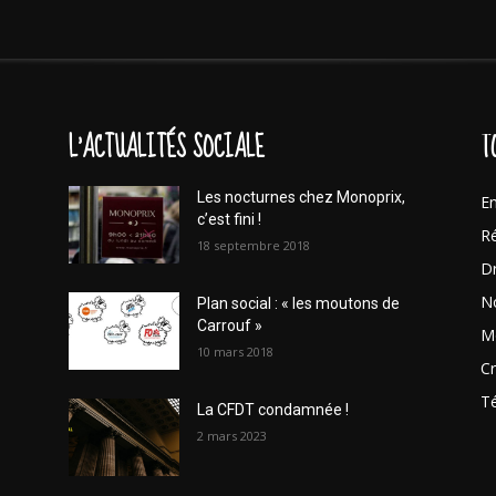
L'ACTUALITÉS SOCIALE
T
Les nocturnes chez Monoprix,
En
c’est fini !
Ré
18 septembre 2018
Dr
No
Plan social : « les moutons de
Carrouf »
Mo
10 mars 2018
Cr
T
La CFDT condamnée !
2 mars 2023