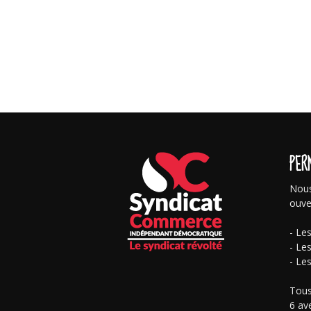
PER
Nous
ouve
- Le
- Le
- Le
Tous
6 av