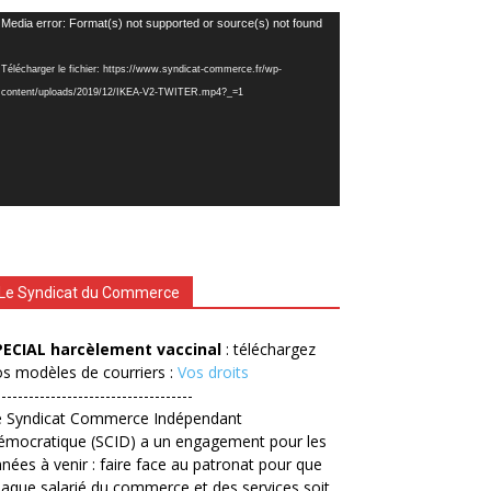
cteur
Media error: Format(s) not supported or source(s) not found
déo
Télécharger le fichier: https://www.syndicat-commerce.fr/wp-
content/uploads/2019/12/IKEA-V2-TWITER.mp4?_=1
Le Syndicat du Commerce
PECIAL harcèlement vaccinal
: téléchargez
s modèles de courriers :
Vos droits
------------------------------------
e Syndicat Commerce Indépendant
émocratique (SCID) a un engagement pour les
nées à venir : faire face au patronat pour que
aque salarié du commerce et des services soit