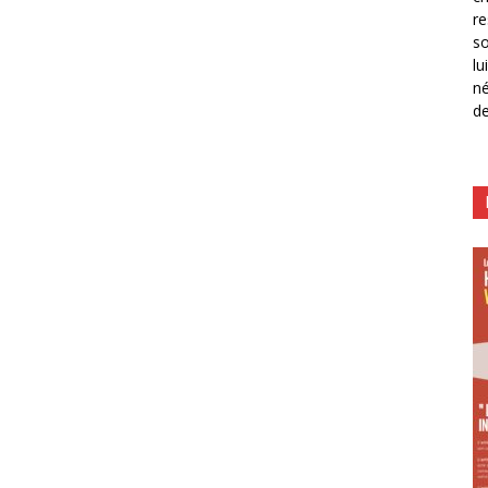
re
so
lu
né
de