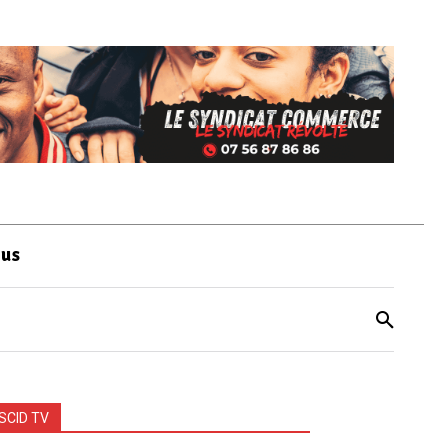
ous
SCID TV