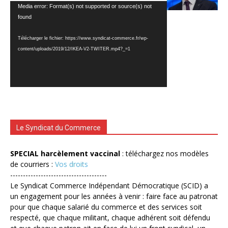
Lecteur
Media error: Format(s) not supported or source(s) not
vidéo
found
Télécharger le fichier: https://www.syndicat-commerce.fr/wp-
content/uploads/2019/12/IKEA-V2-TWITER.mp4?_=1
Le Syndicat du Commerce
SPECIAL harcèlement vaccinal
: téléchargez nos modèles
de courriers :
Vos droits
--------------------------------------
Le Syndicat Commerce Indépendant Démocratique (SCID) a
un engagement pour les années à venir : faire face au patronat
pour que chaque salarié du commerce et des services soit
respecté, que chaque militant, chaque adhérent soit défendu