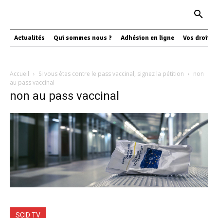
Actualités
Qui sommes nous ?
Adhésion en ligne
Vos droits
Accueil
Si vous êtes contre le pass vaccinal, signez la pétition
non
au pass vaccinal
non au pass vaccinal
SCID TV