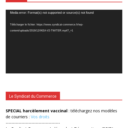
Lecteur
Media error: Format(s) not supported or source(s) not found
vidéo
Télécharger le fichier: https://www.syndicat-commerce.fr/wp-
content/uploads/2019/12/IKEA-V2-TWITER.mp4?_=1
Le Syndicat du Commerce
SPECIAL harcèlement vaccinal
: téléchargez nos modèles
de courriers :
Vos droits
--------------------------------------