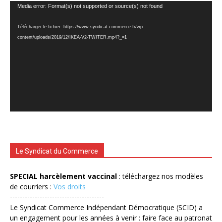
Lecteur
Media error: Format(s) not supported or source(s) not found
vidéo
Télécharger le fichier: https://www.syndicat-commerce.fr/wp-
content/uploads/2019/12/IKEA-V2-TWITER.mp4?_=1
Le Syndicat du Commerce
SPECIAL harcèlement vaccinal
: téléchargez nos modèles
de courriers :
Vos droits
--------------------------------------
Le Syndicat Commerce Indépendant Démocratique (SCID) a
un engagement pour les années à venir : faire face au patronat