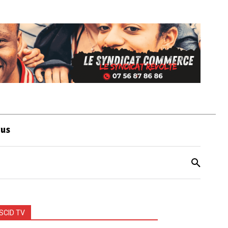
ous
SCID TV