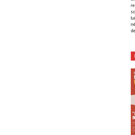
re
so
lu
né
de