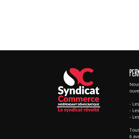
PER
Nous
ouve
- Le
- Le
- Le
Tous
6 av