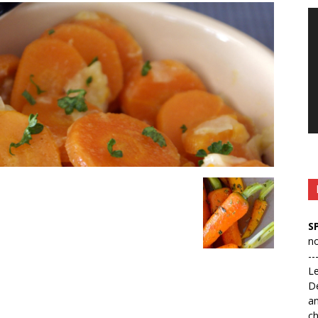
Le
vi
S
no
--
L
D
an
ch