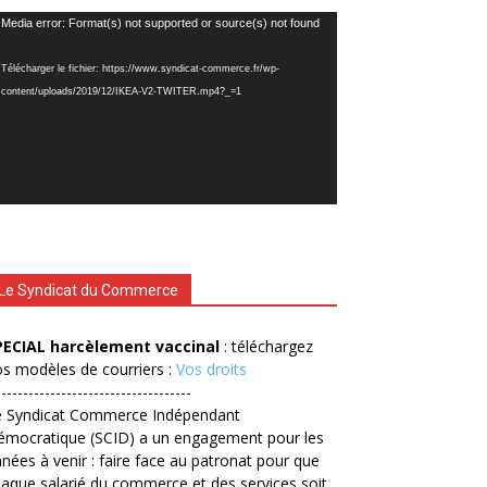
cteur
Media error: Format(s) not supported or source(s) not found
déo
Télécharger le fichier: https://www.syndicat-commerce.fr/wp-
content/uploads/2019/12/IKEA-V2-TWITER.mp4?_=1
Le Syndicat du Commerce
PECIAL harcèlement vaccinal
: téléchargez
s modèles de courriers :
Vos droits
------------------------------------
e Syndicat Commerce Indépendant
émocratique (SCID) a un engagement pour les
nées à venir : faire face au patronat pour que
aque salarié du commerce et des services soit