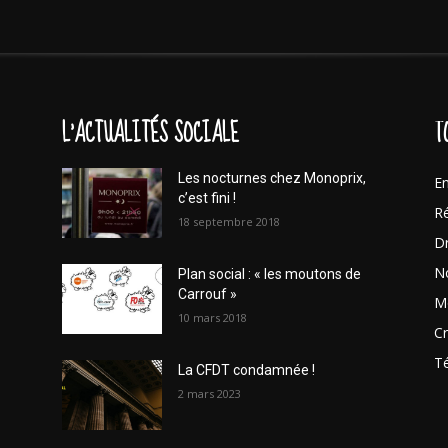
L'ACTUALITÉS SOCIALE
T
Les nocturnes chez Monoprix,
En
c’est fini !
Ré
18 septembre 2018
Dr
No
Plan social : « les moutons de
Carrouf »
Mo
10 mars 2018
Cr
T
La CFDT condamnée !
2 mars 2023