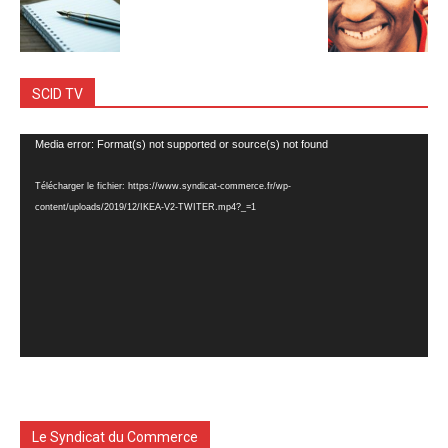
SCID TV
Lecteur
Media error: Format(s) not supported or source(s) not found
vidéo
Télécharger le fichier: https://www.syndicat-commerce.fr/wp-
content/uploads/2019/12/IKEA-V2-TWITER.mp4?_=1
Le Syndicat du Commerce