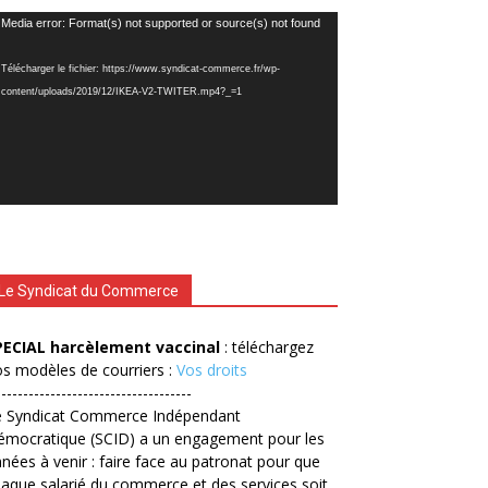
cteur
Media error: Format(s) not supported or source(s) not found
déo
Télécharger le fichier: https://www.syndicat-commerce.fr/wp-
content/uploads/2019/12/IKEA-V2-TWITER.mp4?_=1
Le Syndicat du Commerce
PECIAL harcèlement vaccinal
: téléchargez
s modèles de courriers :
Vos droits
------------------------------------
e Syndicat Commerce Indépendant
émocratique (SCID) a un engagement pour les
nées à venir : faire face au patronat pour que
aque salarié du commerce et des services soit