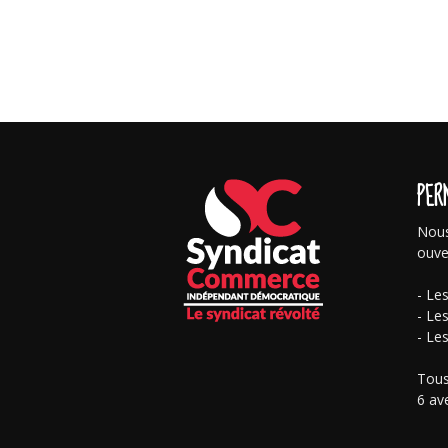
PER
Nous
ouve
- Le
- Le
- Le
Tous
6 av