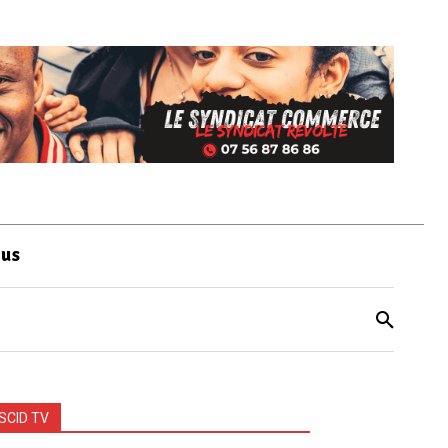
ous
SCID TV