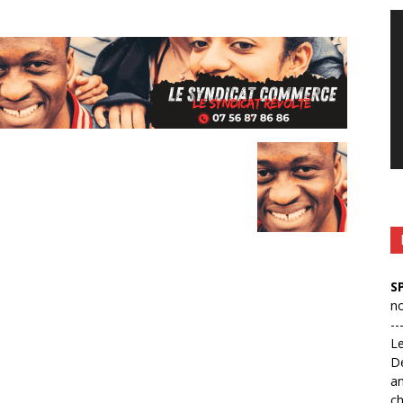
Le
vi
S
no
--
L
D
an
ch