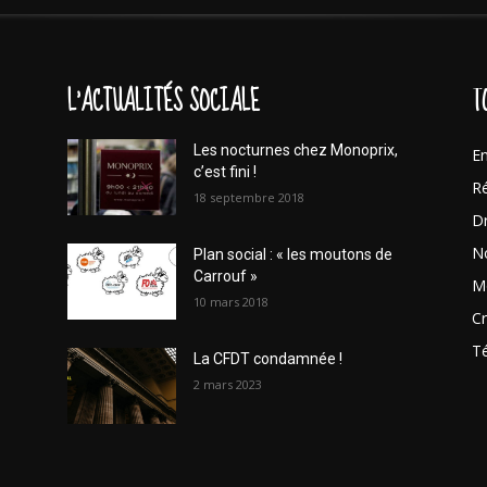
L'ACTUALITÉS SOCIALE
T
Les nocturnes chez Monoprix,
En
c’est fini !
Ré
18 septembre 2018
Dr
No
Plan social : « les moutons de
Carrouf »
Mo
10 mars 2018
Cr
T
La CFDT condamnée !
2 mars 2023