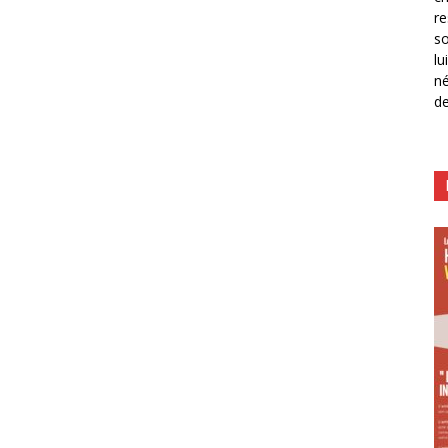
re
so
lu
né
de