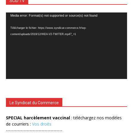
SCID TV
Lecteur
Media error: Format(s) not supported or source(s) not found
vidéo
Télécharger le fichier: https://www.syndicat-commerce.fr/wp-
content/uploads/2019/12/IKEA-V2-TWITER.mp4?_=1
Le Syndicat du Commerce
SPECIAL harcèlement vaccinal
: téléchargez nos modèles
de courriers :
Vos droits
--------------------------------------