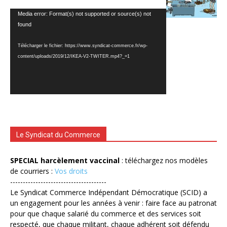
Lecteur
Media error: Format(s) not supported or source(s) not
vidéo
found
Télécharger le fichier: https://www.syndicat-commerce.fr/wp-
content/uploads/2019/12/IKEA-V2-TWITER.mp4?_=1
Le Syndicat du Commerce
SPECIAL harcèlement vaccinal
: téléchargez nos modèles
de courriers :
Vos droits
--------------------------------------
Le Syndicat Commerce Indépendant Démocratique (SCID) a
un engagement pour les années à venir : faire face au patronat
pour que chaque salarié du commerce et des services soit
respecté, que chaque militant, chaque adhérent soit défendu