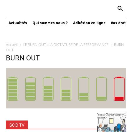
Actualités
Qui sommes nous ?
Adhésion en ligne
Vos droits
Accueil
LE BURN OUT : LA DICTATURE DE LA PERFORMANCE
BURN
OUT
BURN OUT
SCID TV