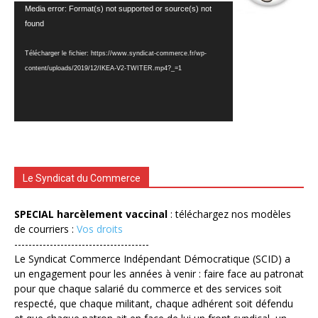
Lecteur
Media error: Format(s) not supported or source(s) not
vidéo
found
Télécharger le fichier: https://www.syndicat-commerce.fr/wp-
content/uploads/2019/12/IKEA-V2-TWITER.mp4?_=1
Le Syndicat du Commerce
SPECIAL harcèlement vaccinal
: téléchargez nos modèles
de courriers :
Vos droits
--------------------------------------
Le Syndicat Commerce Indépendant Démocratique (SCID) a
un engagement pour les années à venir : faire face au patronat
pour que chaque salarié du commerce et des services soit
respecté, que chaque militant, chaque adhérent soit défendu