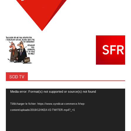
SCID TV
Lecteur
Media error: Format(s) not supported or source(s) not found
vidéo
Télécharger le fichier: https://www.syndicat-commerce.fr/wp-
content/uploads/2019/12/IKEA-V2-TWITER.mp4?_=1