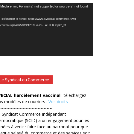
cteur
Media error: Format(s) not supported or source(s) not found
déo
Télécharger le fichier: https://www.syndicat-commerce.fr/wp-
content/uploads/2019/12/IKEA-V2-TWITER.mp4?_=1
Le Syndicat du Commerce
PECIAL harcèlement vaccinal
: téléchargez
s modèles de courriers :
Vos droits
------------------------------------
e Syndicat Commerce Indépendant
émocratique (SCID) a un engagement pour les
nées à venir : faire face au patronat pour que
aque salarié du commerce et des services soit