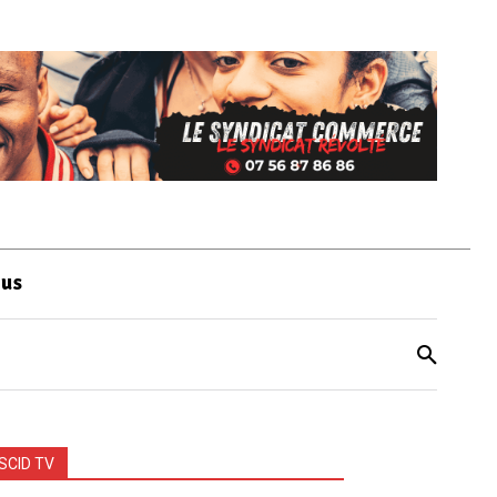
ous
SCID TV