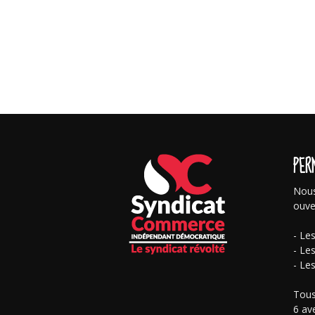
PER
Nous
ouve
- Le
- Le
- Le
Tous
6 av