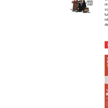
re
so
lu
né
de