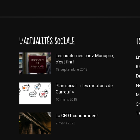
L'ACTUALITÉS SOCIALE
T
Les nocturnes chez Monoprix,
En
c’est fini !
Ré
18 septembre 2018
Dr
No
Plan social : « les moutons de
Carrouf »
Mo
10 mars 2018
Cr
T
La CFDT condamnée !
2 mars 2023