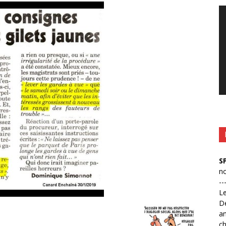
Le
vi
S
no
--
L
D
an
ch