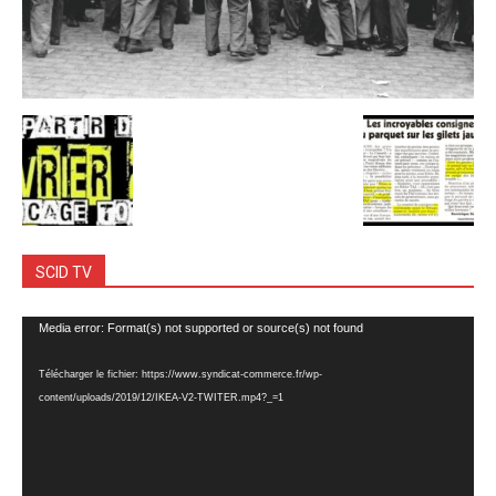
SCID TV
Lecteur
Media error: Format(s) not supported or source(s) not found
vidéo
Télécharger le fichier: https://www.syndicat-commerce.fr/wp-
content/uploads/2019/12/IKEA-V2-TWITER.mp4?_=1