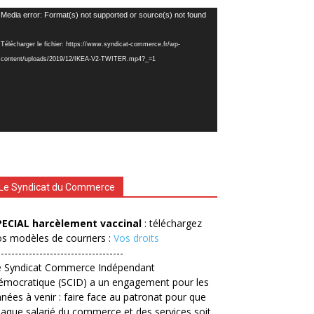
cteur
Media error: Format(s) not supported or source(s) not found
déo
Télécharger le fichier: https://www.syndicat-commerce.fr/wp-
content/uploads/2019/12/IKEA-V2-TWITER.mp4?_=1
Le Syndicat du Commerce
PECIAL harcèlement vaccinal
: téléchargez
s modèles de courriers :
Vos droits
------------------------------------
e Syndicat Commerce Indépendant
émocratique (SCID) a un engagement pour les
nées à venir : faire face au patronat pour que
aque salarié du commerce et des services soit