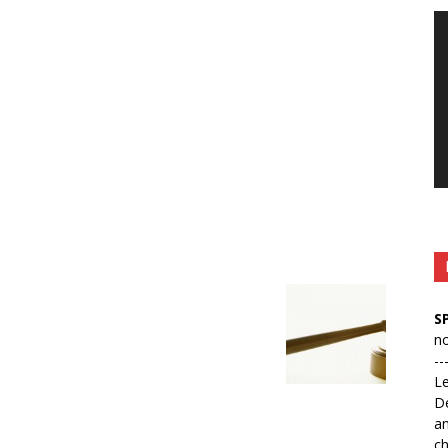
Le
vi
S
no
--
L
D
an
ch