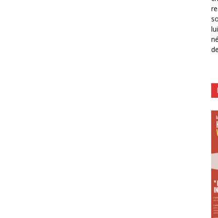
re
so
lu
né
de