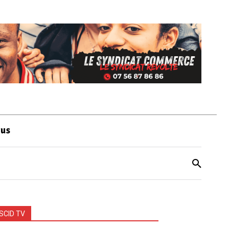
ous
SCID TV