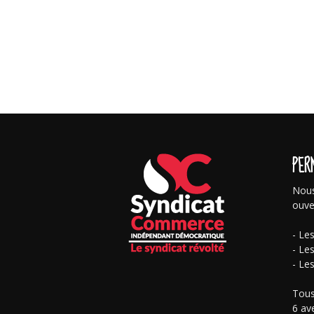
PER
Nous
ouve
- Le
- Le
- Le
Tous
6 av