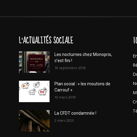
L'ACTUALITÉS SOCIALE
T
Les nocturnes chez Monoprix,
En
c’est fini !
Ré
18 septembre 2018
Dr
No
Plan social : « les moutons de
Carrouf »
Mo
10 mars 2018
Cr
T
La CFDT condamnée !
2 mars 2023