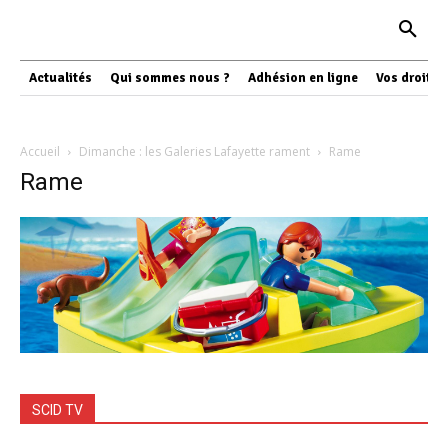
Actualités
Qui sommes nous ?
Adhésion en ligne
Vos droits
Accueil
Dimanche : les Galeries Lafayette rament
Rame
Rame
SCID TV