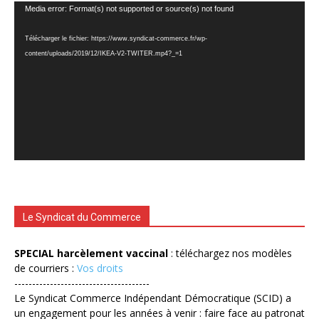
Lecteur
Media error: Format(s) not supported or source(s) not found
vidéo
Télécharger le fichier: https://www.syndicat-commerce.fr/wp-
content/uploads/2019/12/IKEA-V2-TWITER.mp4?_=1
Le Syndicat du Commerce
SPECIAL harcèlement vaccinal
: téléchargez nos modèles
de courriers :
Vos droits
--------------------------------------
Le Syndicat Commerce Indépendant Démocratique (SCID) a
un engagement pour les années à venir : faire face au patronat