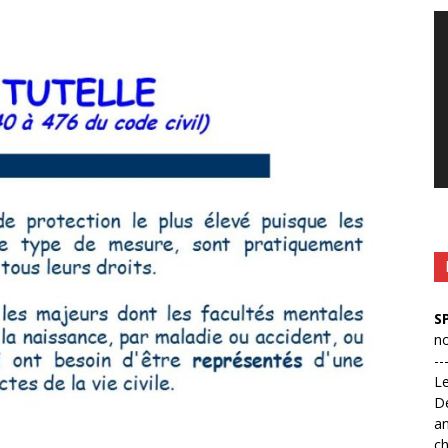
Le
vi
S
no
--
L
D
an
ch