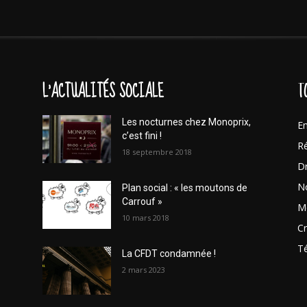
L'ACTUALITÉS SOCIALE
T
Les nocturnes chez Monoprix,
En
c’est fini !
Ré
18 septembre 2018
Dr
No
Plan social : « les moutons de
Carrouf »
Mo
10 mars 2018
Cr
T
La CFDT condamnée !
2 mars 2023