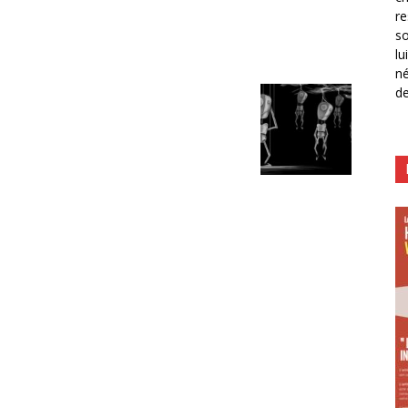
re
so
lu
né
de