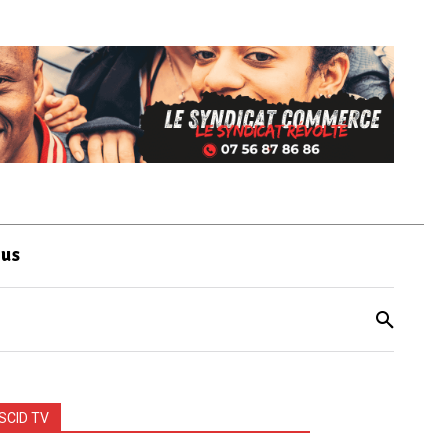
ous
SCID TV