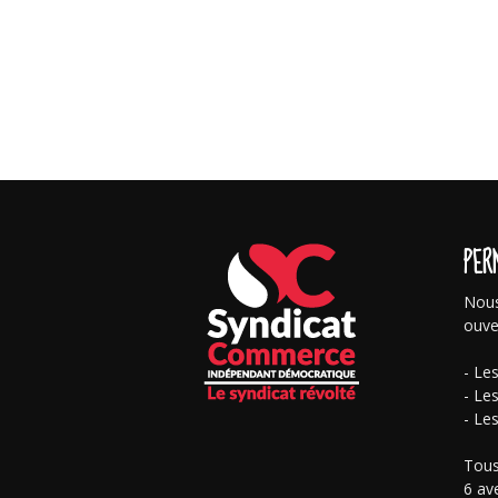
PER
Nous
ouve
- Le
- Le
- Le
Tous
6 av