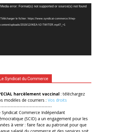
cteur
Media error: Format(s) not supported or source(s) not found
déo
Télécharger le fichier: https://www.syndicat-commerce.fr/wp-
content/uploads/2019/12/IKEA-V2-TWITER.mp4?_=1
Le Syndicat du Commerce
PECIAL harcèlement vaccinal
: téléchargez
s modèles de courriers :
Vos droits
------------------------------------
e Syndicat Commerce Indépendant
émocratique (SCID) a un engagement pour les
nées à venir : faire face au patronat pour que
aque salarié du commerce et des services soit