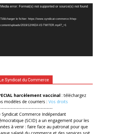
cteur
Media error: Format(s) not supported or source(s) not found
déo
Télécharger le fichier: https://www.syndicat-commerce.fr/wp-
content/uploads/2019/12/IKEA-V2-TWITER.mp4?_=1
Le Syndicat du Commerce
PECIAL harcèlement vaccinal
: téléchargez
s modèles de courriers :
Vos droits
------------------------------------
e Syndicat Commerce Indépendant
émocratique (SCID) a un engagement pour les
nées à venir : faire face au patronat pour que
aque salarié du commerce et des services soit