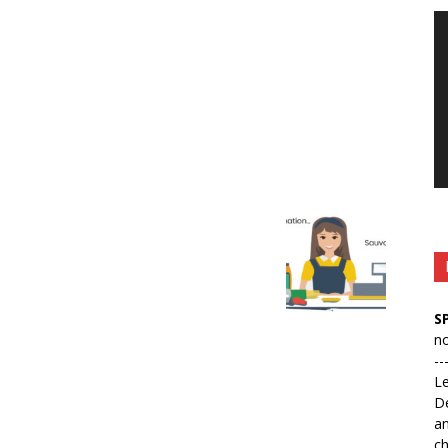
Le
vi
S
no
--
L
D
an
ch