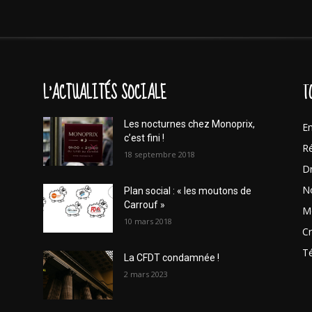
L'ACTUALITÉS SOCIALE
T
Les nocturnes chez Monoprix,
En
c’est fini !
Ré
18 septembre 2018
Dr
No
Plan social : « les moutons de
Carrouf »
Mo
10 mars 2018
Cr
T
La CFDT condamnée !
2 mars 2023