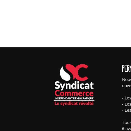
PER
Nous
ouve
- Le
- Le
- Le
Tous
6 av