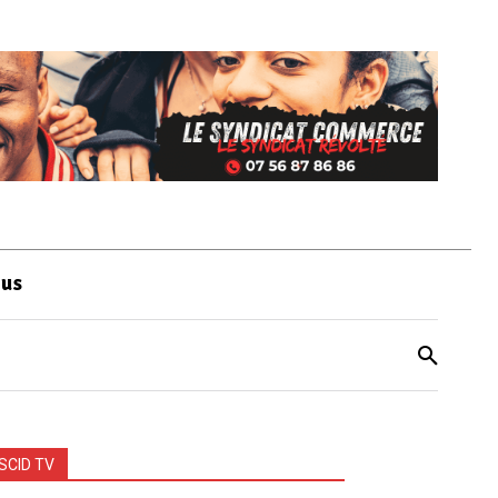
ous
SCID TV