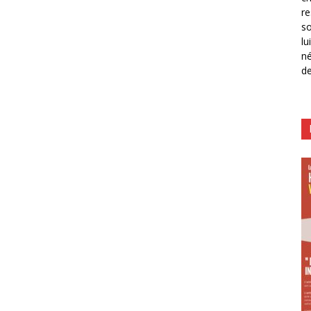
re
so
lu
né
de