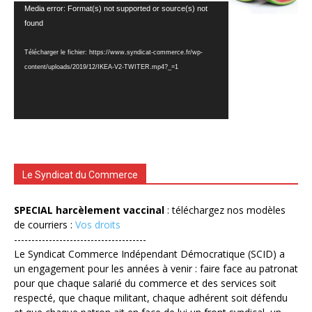
Lecteur
Media error: Format(s) not supported or source(s) not
vidéo
found
Télécharger le fichier: https://www.syndicat-commerce.fr/wp-
content/uploads/2019/12/IKEA-V2-TWITER.mp4?_=1
Le Syndicat du Commerce
SPECIAL harcèlement vaccinal
: téléchargez nos modèles
de courriers :
Vos droits
--------------------------------------
Le Syndicat Commerce Indépendant Démocratique (SCID) a
un engagement pour les années à venir : faire face au patronat
pour que chaque salarié du commerce et des services soit
respecté, que chaque militant, chaque adhérent soit défendu