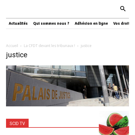
Actualités
Qui sommes nous ?
Adhésion en ligne
Vos droits
Accueil
La CFDT devant les tribunaux !
justice
justice
SCID TV