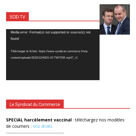
SCID TV
Lecteur
Media error: Format(s) not supported or source(s) not
vidéo
found
Télécharger le fichier: https://www.syndicat-commerce.fr/wp-
content/uploads/2019/12/IKEA-V2-TWITER.mp4?_=1
Le Syndicat du Commerce
SPECIAL harcèlement vaccinal
: téléchargez nos modèles
de courriers :
Vos droits
--------------------------------------