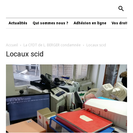
Actualités
Qui sommes nous ?
Adhésion en ligne
Vos droits
Accueil
La CFDT de L. BERGER condamnée
Locaux scid
Locaux scid